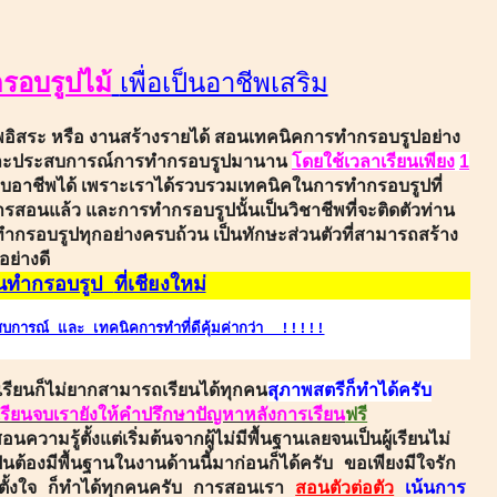
อบรูปไม้
เพื่อเป็นอาชีพเสริม
อิสระ หรือ งานสร้างรายได้
สอนเทคนิคการทำกรอบรูปอย่าง
และประสบการณ์การทำกรอบรูป
มานาน
โดยใช้เวลา
เรียน
เพียง
1
อบอาชีพได้ เพราะเราได้รวบรวมเทคนิคในการทำกรอบรูปที่
การสอน
แล้ว และ
การทำกรอบรูปนั้นเป็นวิชาชีพที่จะติดตัวท่าน
กรอบรูปทุกอย่างครบถ้วน เป็นทักษะส่วนตัวที่สามารถสร้าง
อย่างดี
นทำกรอบรูป
ที่เชียงใหม่
ระสบการณ์ และ เทคนิคการทำที่ดีคุ้มค่ากว่า !!!!!
เรียนก็ไม่ยากสามารถเรียนได้ทุกคน
สุภาพสตรีก็ทำได้ครับ
อเรียนจบเรายังให้คำปรึกษาปัญหาหลังการเรียน
ฟรี
อนความรู้ตั้งแต่เริ่มต้นจากผู้ไม่มีพื้นฐานเลยจนเป็น
ผู้เรียนไม่
็นต้องมีพื้นฐานในงานด้านนี้มาก่อนก็ได้ครับ ขอเพียงมีใจรัก
ั้งใจ ก็
ทำได้ทุกคนครับ การสอนเรา
สอนตัวต่อตัว
เน้นการ