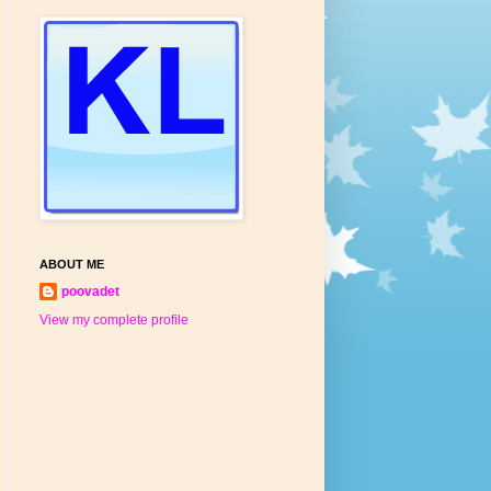
ABOUT ME
poovadet
View my complete profile