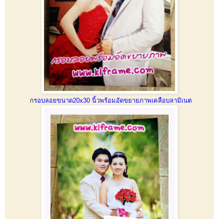
ก
รอบลอยขนาด20x30 นิ้วพร้อมอัดขยายภาพเคลือบลามิเนต