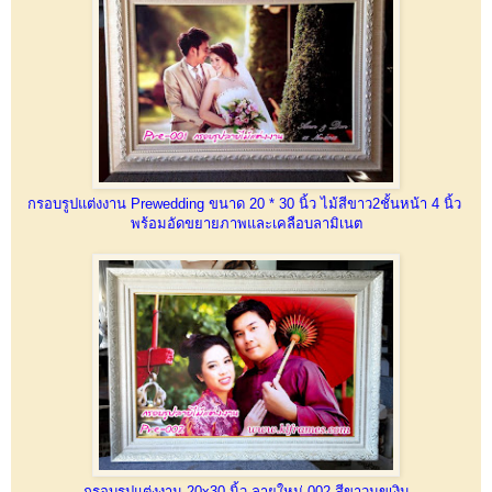
กรอบรูปแต่งงาน Prewedding ขนาด 20 * 30 นิ้ว ไม้สีขาว2ชั้นหน้า 4 นิ้ว
พร้อมอัดขยายภาพและเคลือบลามิเนต
กรอบรูปแต่งงาน 20x30 นิ้ว ลายใหม่ 002 สีขาวมุขเงิน