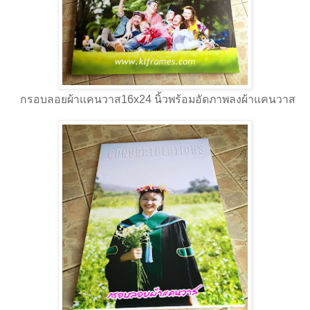
กรอบลอยผ้าแคนวาส16x24 นิ้วพร้อมอัดภาพลงผ้าแคนวาส