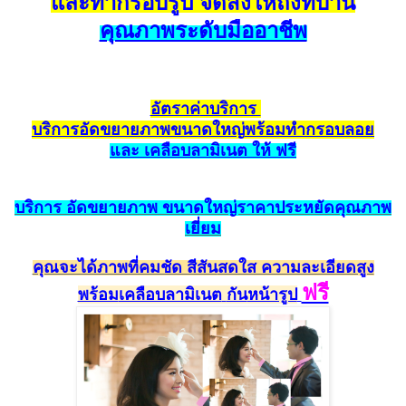
และทำกรอบรูป จัดส่งให้ถึงที่บ้าน
คุณภาพระดับมืออาชีพ
อัตราค
่าบริการ
บริการ
อัด
ขยายภาพขนาดใหญ่
พร้อมทำกรอบ
ลอย
และ เค
ลือ
บลามิเนต ให้ ฟรี
บริการ
อัดขยายภาพ
ขนาดใหญ่ราคาประหยั
ดคุณ
ภาพ
เยี่ยม
คุณจะได้ภาพที่คมชัด สีสัน
สดใส ความละเอียดสูง
ฟรี
พร้อม
เคลือบลามิเนต
กัน
หน้ารูป