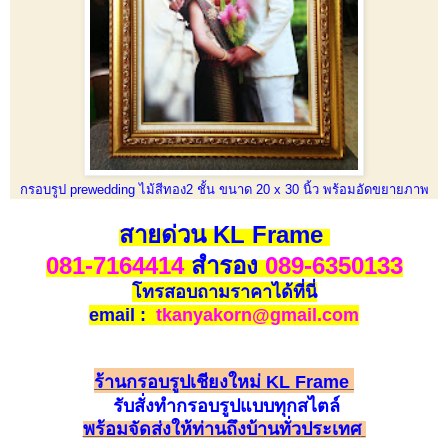
กรอบรูป prewedding ไม้สีทอง2 ชั้น ขนาด 20 x 30 นิ้ว พร้อมอัดขยายภาพ
สายด่วน KL Frame
081-7164414
สำรอง
089-6350133
โทรสอบถามราคาได้ที่นี่
email :
tkanyakorn@gmail.com
ร้านกรอบรูปเชียงใหม่ KL Frame
รับ
สั่
ง
ทำกรอบรูป
แบบทุกสไตล์
พร้อมจัดส่งให้ท่านถึงบ้านทั่วประเทศ