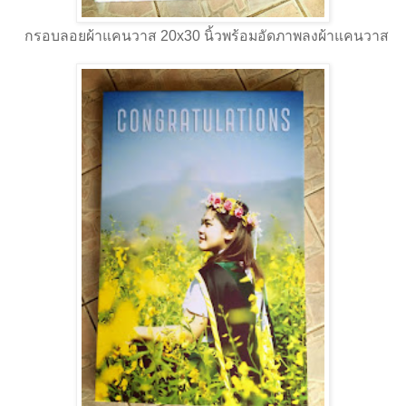
กรอบลอยผ้าแคนวาส 20x30 นิ้วพร้อมอัดภาพลงผ้าแคนวาส